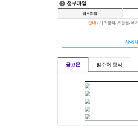
첨부파일
첨부파일
안내
: 기초금액, 투찰율, 
상세
공고문
발주처 형식