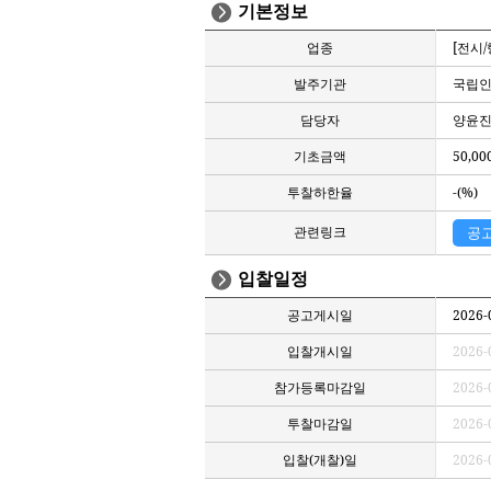
기본정보
업종
[전시
발주기관
국립
담당자
양윤진 /
기초금액
50,00
투찰하한율
-(%)
관련링크
공
입찰일정
공고게시일
2026-
입찰개시일
2026-
참가등록마감일
2026-
투찰마감일
2026-
입찰(개찰)일
2026-