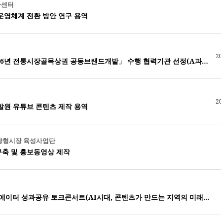
사센터
운영체계 전환 방안 연구 용역
2
서울지식재산센터 「2026년 전통시장골목상권 공동브랜드개발」 수행 협력기관 선정(A과제)_신원시장
2
발원 유튜브 콘텐츠 제작 용역
광형시장 육성사업단
축 및 홍보동영상 제작
(RISE사업) K-컬처 크리에이터 성과공유 토크콘서트(AI시대, 콘텐츠가 만드는 지역의 미래) 운영대행 용역