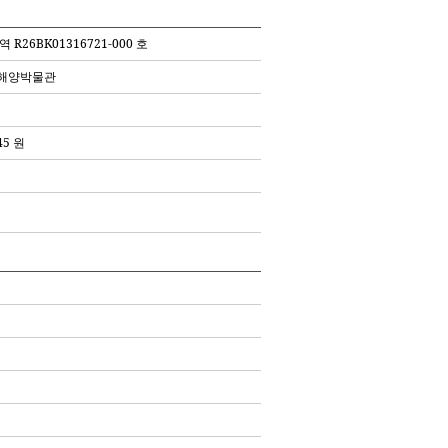
 R26BK01316721-000 호
해양박물관
45 원