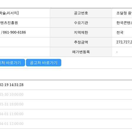
/학술,리서치]
공고번호
조달청 용역
콘텐츠진흥원
수요기관
한국콘텐
 061-900-6186
지역제한
전국
추정금액
272,727,
예가변동폭
-
고처 바로가기
공고처 바로가기
02-19 14:31:28
03-30 10:00:00
03-31 18:00:00
04-01 11:00:00
04-01 12:00:00