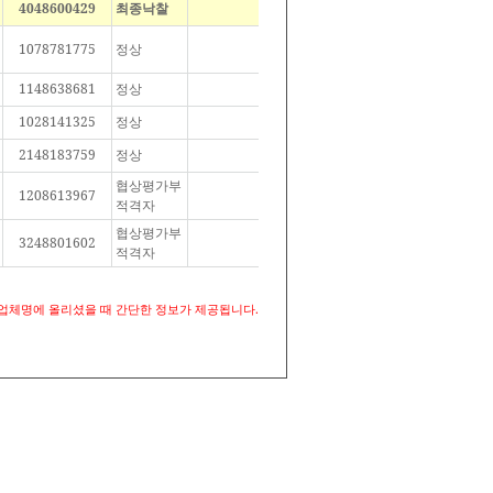
4048600429
최종낙찰
1078781775
정상
1148638681
정상
1028141325
정상
2148183759
정상
협상평가부
1208613967
적격자
협상평가부
3248801602
적격자
업체명에 올리셨을 때 간단한 정보가 제공됩니다.