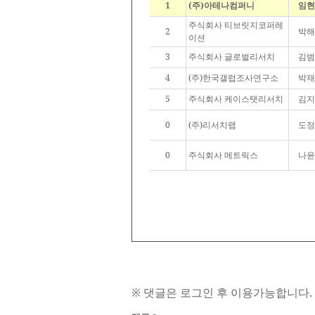
1
(주)아테나컴퍼니
임현
주식회사 티브릿지코퍼레
2
박해
이션
3
주식회사 글로벌리서치
김범
4
(주)한국갤럽조사연구소
박재
5
주식회사 케이스탯리서치
김지
0
(주)리서치랩
도정
0
주식회사 메트릭스
나윤
※ 댓글은 로그인 후 이용가능합니다.