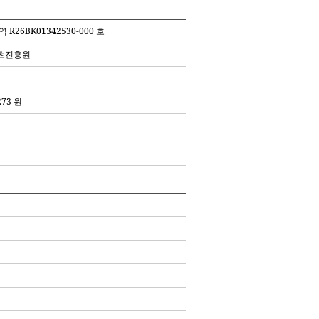
 R26BK01342530-000 호
츠진흥원
273 원