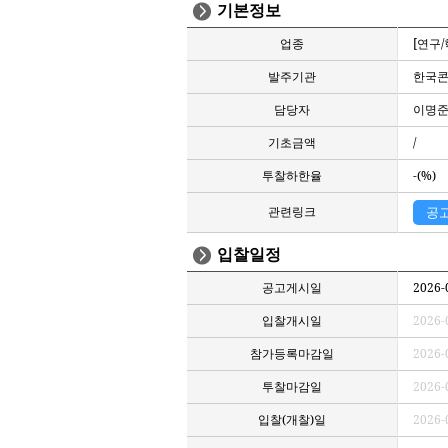
기본정보
업종
[연구
발주기관
한국
담당자
이명준 /
기초금액
/
투찰하한율
-(%)
관련링크
공
입찰일정
공고게시일
2026-
입찰개시일
2026-
참가등록마감일
2026-
투찰마감일
2026-
입찰(개찰)일
2026-