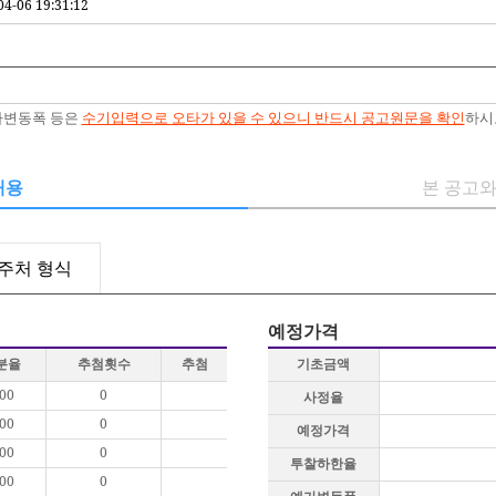
04-06 19:31:12
예가변동폭 등은
수기입력으로 오타가 있을 수 있으니 반드시 공고원문을 확인
하시
내용
본 공고와
주처 형식
예정가격
분율
추첨횟수
추첨
기초금액
.00
0
사정율
.00
0
예정가격
.00
0
투찰하한율
.00
0