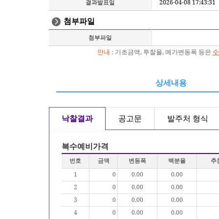
결과발표일
2026-04-08 17:43:31
첨부파일
첨부파일
안내
: 기초금액, 투찰율, 예가변동폭 등은
수
상세내용
낙찰결과
공고문
발주처 형식
복수예비가격
번호
금액
변동폭
백분율
추
1
0
0.00
0.00
2
0
0.00
0.00
3
0
0.00
0.00
4
0
0.00
0.00