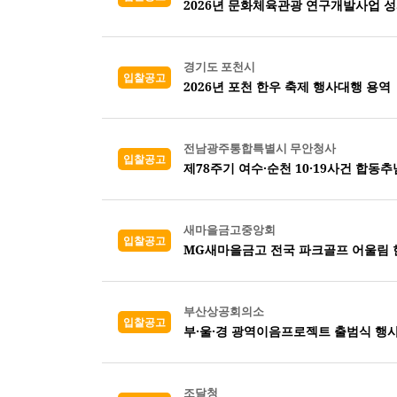
2026년 문화체육관광 연구개발사업 
경기도 포천시
입찰공고
2026년 포천 한우 축제 행사대행 용역
전남광주통합특별시 무안청사
입찰공고
제78주기 여수·순천 10·19사건 합동
새마을금고중앙회
입찰공고
MG새마을금고 전국 파크골프 어울림 
부산상공회의소
입찰공고
부·울·경 광역이음프로젝트 출범식 행사
조달청