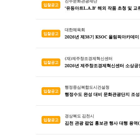
진주문화관광재단
입찰공고
‘유등아트L.A.B’ 해외 작품 초청 및 
대한체육회
입찰공고
2026년 제38기 KSOC 올림픽아카데미
(재)제주창조경제혁신센터
입찰공고
2026년 제주창조경제혁신센터 소상공
행정중심복합도시건설청
입찰공고
행정수도 완성 대비 문화관광단지 조성
경상북도 김천시
입찰공고
김천 관광 팝업 홍보관 행사 대행 용역