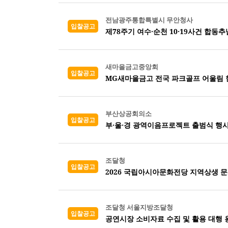
전남광주통합특별시 무안청사
입찰공고
제78주기 여수·순천 10·19사건 합동
새마을금고중앙회
입찰공고
MG새마을금고 전국 파크골프 어울림 
부산상공회의소
입찰공고
부·울·경 광역이음프로젝트 출범식 행사
조달청
입찰공고
2026 국립아시아문화전당 지역상생 
조달청 서울지방조달청
입찰공고
공연시장 소비자료 수집 및 활용 대행 