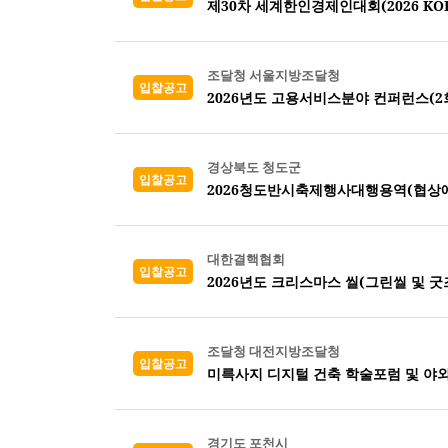
제30차 세계한인경제인대회(2026 KORE
조달청 서울지방조달청
입찰공고
2026년도 고용서비스분야 컨퍼런스(2회
경상북도 청도군
입찰공고
2026청도반시축제행사대행용역(협상
대한결핵협회
입찰공고
2026년도 크리스마스 씰(그린씰 및 굿즈
조달청 대전지방조달청
입찰공고
미륵사지 디지털 건축 학술포럼 및 야외
경기도 포천시