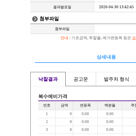
결과발표일
2026-04-30 13:42:45
첨부파일
첨부파일
안내
: 기초금액, 투찰율, 예가변동폭 등은
수
상세내용
낙찰결과
공고문
발주처 형식
복수예비가격
번호
금액
변동폭
백분율
추
1
0
0.00
0.00
2
0
0.00
0.00
3
0
0.00
0.00