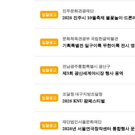
진주문화관광재단
입찰공고
2026 진주시 10월축제 불꽃놀이·드
문화체육관광부 국립한글박물관
입찰공고
기획특별전 일구이륙 무한이륙 전시 영
전남광주통합특별시 광산구
입찰공고
제3회 광산세계야시장 행사 용역
조달청 대구지방조달청
입찰공고
2026 KNU 팜페스티벌
재단법인서울문화재단
입찰공고
2026년 서울연극창작센터 통합행사 