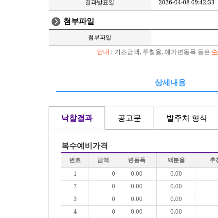
결과발표일
2026-04-08 09:42:33
첨부파일
첨부파일
안내
: 기초금액, 투찰율, 예가변동폭 등은
수
상세내용
낙찰결과
공고문
발주처 형식
복수예비가격
번호
금액
변동폭
백분율
추
1
0
0.00
0.00
2
0
0.00
0.00
3
0
0.00
0.00
4
0
0.00
0.00