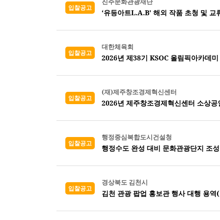
진주문화관광재단
입찰공고
‘유등아트L.A.B’ 해외 작품 초청 및 
대한체육회
입찰공고
2026년 제38기 KSOC 올림픽아카데미
(재)제주창조경제혁신센터
입찰공고
2026년 제주창조경제혁신센터 소상공
행정중심복합도시건설청
입찰공고
행정수도 완성 대비 문화관광단지 조성
경상북도 김천시
입찰공고
김천 관광 팝업 홍보관 행사 대행 용역