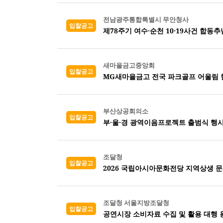
전남광주통합특별시 무안청사
입찰공고
제78주기 여수·순천 10·19사건 합동
새마을금고중앙회
입찰공고
MG새마을금고 전국 파크골프 어울림 
부산상공회의소
입찰공고
부·울·경 광역이음프로젝트 출범식 행사
조달청
입찰공고
2026 국립아시아문화전당 지역상생 
조달청 서울지방조달청
입찰공고
공연시장 소비자료 수집 및 활용 대행 