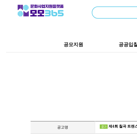
공모지원
공공입
제4회 칠곡 트랜
공고명