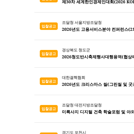
제30차 세계한인경제인대회(2026 KORE
조달청 서울지방조달청
입찰공고
2026년도 고용서비스분야 컨퍼런스(2회
경상북도 청도군
입찰공고
2026청도반시축제행사대행용역(협상
대한결핵협회
입찰공고
2026년도 크리스마스 씰(그린씰 및 굿즈
조달청 대전지방조달청
입찰공고
미륵사지 디지털 건축 학술포럼 및 야외
경기도 포천시