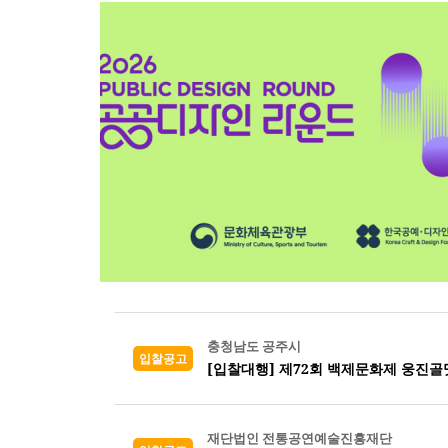
충청남도 공주시
입찰공고
[입찰대행] 제72회 백제문화제 웅진골
재단법인 전통공연예술진흥재단