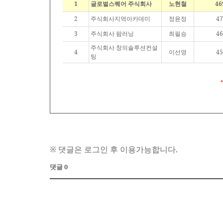
1
글로벌스퀘어 주식회사
노현철
46
2
주식회사지역아카데미
정윤정
47
3
주식회사 팜러닝
최필승
46
주식회사 창의솔루션컨설
4
이선영
45
팅
※ 댓글은 로그인 후 이용가능합니다.
댓글 0