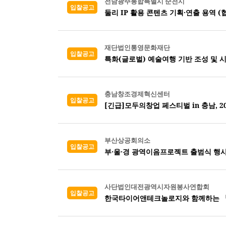
전남광주통합특별시 순천시
입찰공고
둘리 IP 활용 콘텐츠 기획·연출 용역 (
재단법인통영문화재단
입찰공고
특화(글로벌) 예술여행 기반 조성 및 
충남창조경제혁신센터
입찰공고
[긴급]모두의창업 페스티벌 in 충남, 
부산상공회의소
입찰공고
부·울·경 광역이음프로젝트 출범식 행사
사단법인대전광역시자원봉사연합회
입찰공고
한국타이어앤테크놀로지와 함께하는 『2