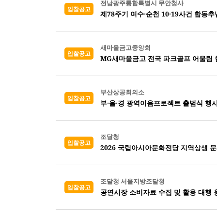
전남광주통합특별시 무안청사
입찰공고
제78주기 여수·순천 10·19사건 합동
새마을금고중앙회
입찰공고
MG새마을금고 전국 파크골프 어울림 
부산상공회의소
입찰공고
부·울·경 광역이음프로젝트 출범식 행사
조달청
입찰공고
2026 국립아시아문화전당 지역상생 
조달청 서울지방조달청
입찰공고
공연시장 소비자료 수집 및 활용 대행 