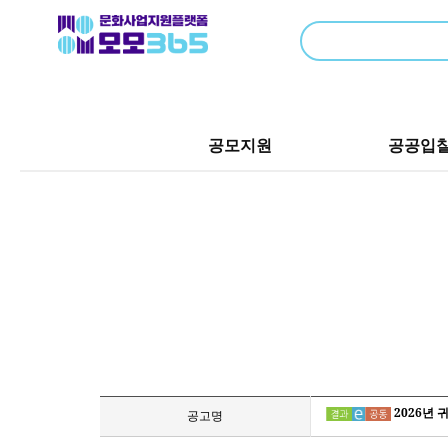
공모지원
공공입
2026년
공고명