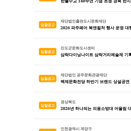
한불수교 140주년 기념 초청 경북 한지
재단법인출판도시문화재단
입찰공고
2026 파주페어 북앤컬처 행사 운영 대
진도군문화도시센터
입찰공고
삼락다이닝나이트 삼락거리예술제 기획
재단법인 공주문화관광재단
입찰공고
백제문화전당 하반기 브랜드 상설공연 
경상북도
입찰공고
2026년 하나되는 의용소방대 어울림 
인천광역시 계양구