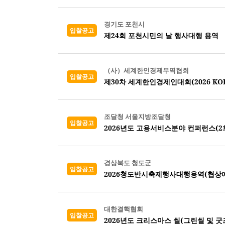
경기도 포천시
입찰공고
제24회 포천시민의 날 행사대행 용역
（사）세계한인경제무역협회
입찰공고
제30차 세계한인경제인대회(2026 KORE
조달청 서울지방조달청
입찰공고
2026년도 고용서비스분야 컨퍼런스(2회
경상북도 청도군
입찰공고
2026청도반시축제행사대행용역(협상
대한결핵협회
입찰공고
2026년도 크리스마스 씰(그린씰 및 굿즈