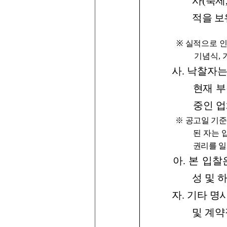
사
(
축제
적을
보
※
실적으로 인
기념식
,
사
.
낙찰자
현재
부
중인
업
※ 공고일 기
된 자는 
권리를 일
아
.
본
입찰
성
및
자
.
기타
명
및
계약