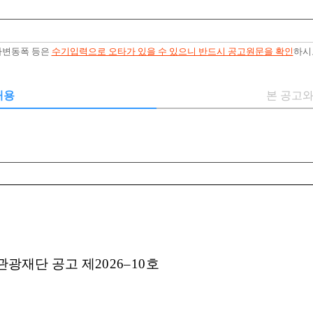
예가변동폭 등은
수기입력으로 오타가 있을 수 있으니 반드시 공고원문을 확인
하시
내용
본 공고와
관광재단
공고
제
2026
–
10
호