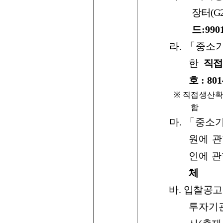
장터
(G
드
:990
라
.
「중소
한
직
호
:
801
※
직접생산확
함
마
.
「중소
원에
관
인에
관
체
바
.
입찰공고
투자기