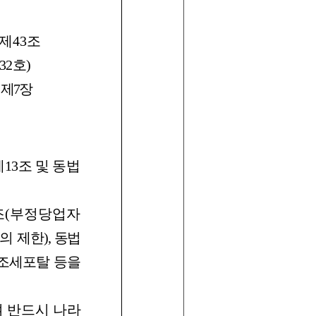
제
43
조
32
호
)
제
7
장
제
13
조
및
동법
조
(
부정당업자
의
제한
),
동법
조세포탈
등을
여
반드시
나
라