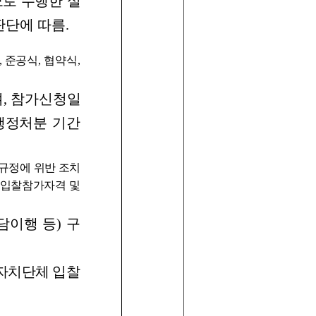
모로
수행한
실
판단에
따름
.
,
준공식
,
협약식
,
며
,
참가신
청일
행정
처분
기간
 규정에 위반 조치
 입찰참가자격 및
담이행
등
)
구
자치단체
입찰