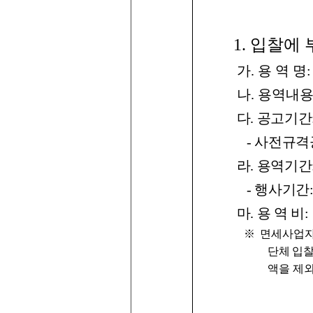
1.
입찰에
가
.
용
역
명
:
나
.
용역내
다
.
공고기간
-
사전규격
라
.
용역기간
-
행사기간
마
.
용
역
비
:
※ 면세사업
단체 입
액을 제