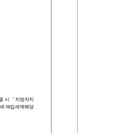
결 시「지방
자치
세 매입
세액해당