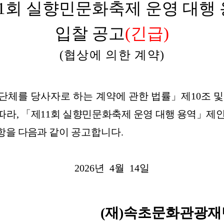
1
회
실향민문화축제
운영
대행
입찰
공고
(
긴급
)
(
협상에
의한
계약
)
단체를
당사자로
하는
계약에
관한
법률」제
10
조
및
따라
,
「
제
11
회
실향민문화축제
운영
대행
용역
」제
항을
다음과
같이
공고합니다
.
2026
년
4
월
14
일
(
재
)
속초문화관광재