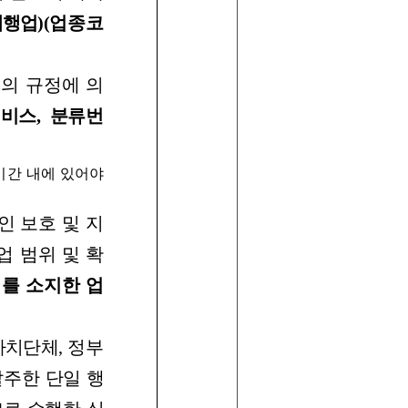
대행업
)
(
업종코
조의
규정에
의
서비스
,
분류번
기간 내에
있어야
인
보호
및
지
업
범위
및
확
서를
소지한
업
자치단체
,
정부
발주한
단일
행