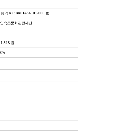
용역 R26BK01464101-000 호
인속초문화관광재단
81,818 원
 3%