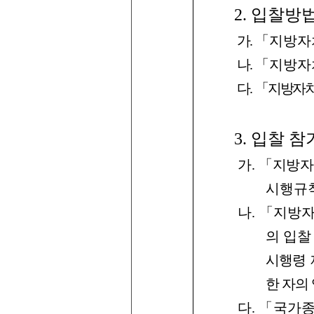
2.
입찰방
가
.
「지방자
나
.
「
지방자
다
.
「
지방자
3.
입찰
참
가
.
「
지방자
시행규
나
.
「
지방
의
입찰
시행령
한
자의
다
.
「
국가