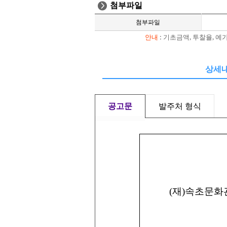
첨부파일
첨부파일
안내
: 기초금액, 투찰율, 
상세
공고문
발주처 형식
(
재
)
속초문화