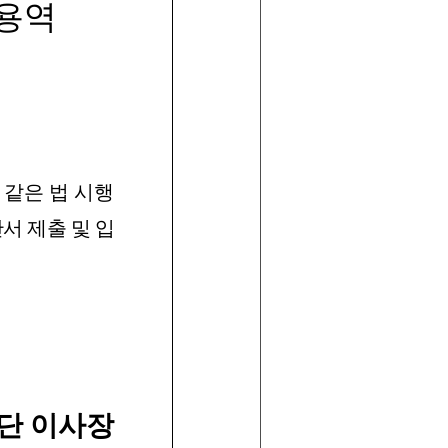
용역
같은
법
시
행
안서
제출
및
입
단
이사장