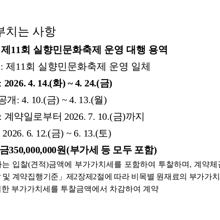
부치는
사항
제
11
회
실향민문화축제
운영
대행
용역
용
:
제
11
회
실향민문화축제
운영
일체
:
2026.
4.
14.(
화
)
~
4.
24.(
금
)
공개
:
4.
10.(
금
)
~
4.
13.(
월
)
:
계약일로부터
2026.
7.
10.(
금
)
까지
:
2026.
6.
12.(
금
)
~
6.
13.(
토
)
금
350,000,000
원
(
부가세
등
모두
포함
)
자는 입찰
(
견적
)
금액에 부가가치세를 포함하여 투찰하며
,
계약체
찰 및 계약집행기준」제
2
장제
2
절에 따라 비목별 원재료의 부가가치
외한 부가가치세를 투찰금액에서 차감하여 계약