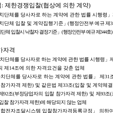
법
:
제한경쟁입찰
(
협상에
의한
계약
)
치단체를
당사자로
하는
계약에
관한
법률
시행령」
치단체
입찰
및
계약집행기준
」
(
행정안전부
예규
제
3
치단체
입찰시
낙찰자
결정기준
」
(
행정안전부
예규
제
344
호
)
가자격
치단체를
당사자로
하는
계약에
관한
법률
시행령
」
칙
제
14
조에
의한
자격요건을
갖춘
업체
자치단체를
당사자로
하는
계약에
관한
법률」
제
31
참가자격
제한
)
및
같은법
제
33
조
(
입찰
및
계약체결
제
92
조
(
부정당업자의
입찰
참가자격
제한
)
및
제
93
조
(
입찰
참가자격
제한
)
에
해당되지
않는
업체
종합전자조달시스템
입찰참가자격등록규정
」
의하