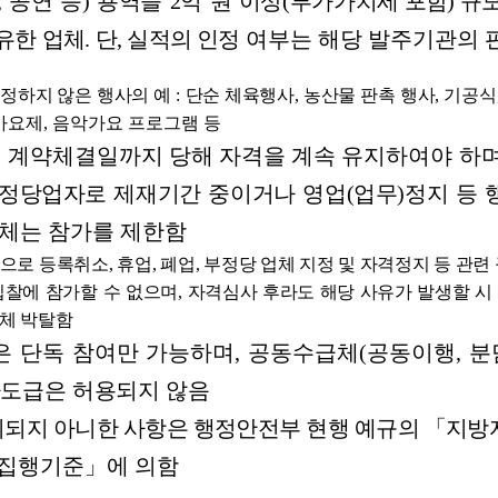
,
공연
등
)
용역을
2
억
원
이상
(
부가가
치세
포함
)
규
유한
업체
.
단
,
실적의
인정
여부는
해당
발주기관의
정하지 않은 행사의 예
:
단순 체육행사
,
농산물 판촉 행사
,
기공식
가요제
,
음악가요 프로그램 등
는
계약체결일까지
당해
자격을
계속
유지하여야
하
정당업자로
제재기간
중이거나
영업
(
업무
)
정지
등
체는
참가를
제한함
준으로 등록취소
,
휴업
,
폐업
,
부정당 업체 지정 및 자격정지 등 관련
입찰에 참가할 수 없으며
,
자격심사 후라도 해당 사유가 발생할 시
체 박탈함
은
단독
참여만
가능하며
,
공동수급체
(
공동이행
,
분
하도급은
허용되지
않음
시되지
아니한
사항은
행정안전부
현행
예규의
「지방
집행기준」에
의함