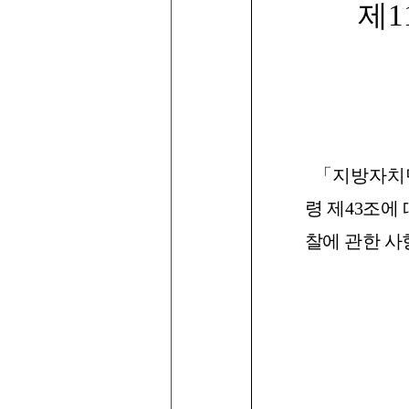
제
1
「지방자치
령
제
43
조에
찰에
관한
사