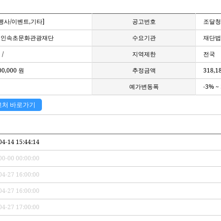
/행사/이벤트,기타]
공고번호
조달청 
법인속초문화관광재단
수요기관
재단법
/
지역제한
전국
00,000 원
추정금액
318,1
예가변동폭
-3% ~
고처 바로가기
04-14 15:44:14
00-00 00:00:00
04-27 16:00:00
04-27 16:00:00
04-27 17:00:00