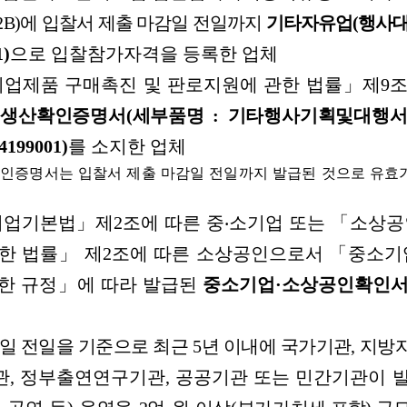
2B)
에
입찰서
제출
마감일
전일까지
기타자유업
(
행사
1)
으로
입찰참가자격을
등록한
업체
기업제품
구매촉진
및
판로지원에
관한
법률」제
9
접생산확인증명서
(
세부품명
:
기타행사기획및대행
4199001)
를
소지한
업체
인증명서는 입찰서 제출 마감일 전일까지 발급된 것으로 유효
기업기본법」제
2
조에
따른
중‧소기업
또는
「소상공
한
법률」
제
2
조에
따른
소상공인으로서
「중소기
한
규정」에
따라
발급된
중소기업·소상공인확인
일
전일을
기준으로
최근
5
년
이내에
국가기관
,
지방
관
,
정부출연연구기관
,
공공기관
또는
민간기관이