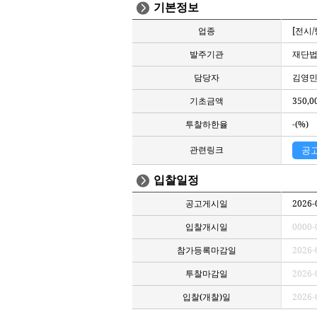
기본정보
업종
[전시
발주기관
재단
담당자
김영민 
기초금액
350,0
투찰하한율
-(%)
관련링크
공
입찰일정
공고게시일
2026-
입찰개시일
0000-
참가등록마감일
2026-
투찰마감일
2026-
입찰(개찰)일
2026-