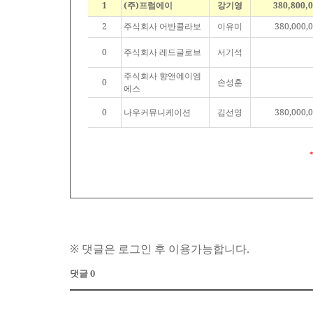
1
(주)프럼에이
강기영
380,800,
2
주식회사 어반콜라보
이유미
380,000,
0
주식회사 레드글로브
서기석
주식회사 향앤에이엠
0
손성훈
에스
0
나우커뮤니케이션
김선영
380,000,
※ 댓글은 로그인 후 이용가능합니다.
댓글 0