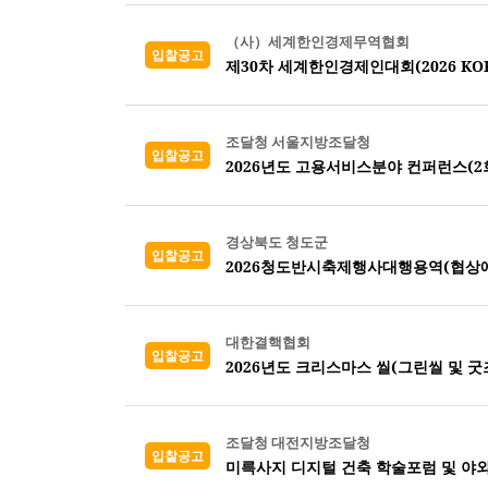
（사）세계한인경제무역협회
입찰공고
제30차 세계한인경제인대회(2026 KORE
조달청 서울지방조달청
입찰공고
2026년도 고용서비스분야 컨퍼런스(2회
경상북도 청도군
입찰공고
2026청도반시축제행사대행용역(협상
대한결핵협회
입찰공고
2026년도 크리스마스 씰(그린씰 및 굿즈
조달청 대전지방조달청
입찰공고
미륵사지 디지털 건축 학술포럼 및 야외