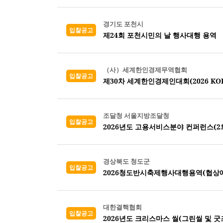
경기도 포천시
입찰공고
제24회 포천시민의 날 행사대행 용역
（사）세계한인경제무역협회
입찰공고
제30차 세계한인경제인대회(2026 KORE
조달청 서울지방조달청
입찰공고
2026년도 고용서비스분야 컨퍼런스(2회
경상북도 청도군
입찰공고
2026청도반시축제행사대행용역(협상
대한결핵협회
입찰공고
2026년도 크리스마스 씰(그린씰 및 굿즈