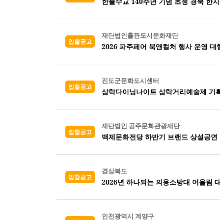
한불수교 140주년 기념 초청 경북 한지
재단법인출판도시문화재단
입찰공고
2026 파주페어 북앤컬처 행사 운영 대
진도군문화도시센터
입찰공고
삼락다이닝나이트 삼락거리예술제 기획
재단법인 공주문화관광재단
입찰공고
백제문화전당 하반기 브랜드 상설공연 
경상북도
입찰공고
2026년 하나되는 의용소방대 어울림 
인천광역시 계양구