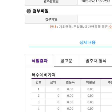
결과발표일
2026-05-11 15:52:42
첨부파일
첨부파일
안내
: 기초금액, 투찰율, 예가변동폭 등은
수
상세내용
낙찰결과
공고문
발주처 형식
복수예비가격
번호
금액
변동폭
백분율
추
1
0
0.00
0.00
2
0
0.00
0.00
3
0
0.00
0.00
4
0
0.00
0.00