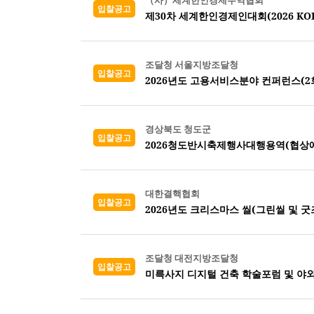
（사）세계한인경제무역협회
입찰공고
제30차 세계한인경제인대회(2026 KORE
조달청 서울지방조달청
입찰공고
2026년도 고용서비스분야 컨퍼런스(2회
경상북도 청도군
입찰공고
2026청도반시축제행사대행용역(협상
대한결핵협회
입찰공고
2026년도 크리스마스 씰(그린씰 및 굿즈
조달청 대전지방조달청
입찰공고
미륵사지 디지털 건축 학술포럼 및 야외