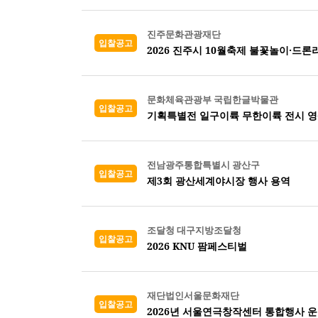
진주문화관광재단
입찰공고
2026 진주시 10월축제 불꽃놀이·드
문화체육관광부 국립한글박물관
입찰공고
기획특별전 일구이륙 무한이륙 전시 영
전남광주통합특별시 광산구
입찰공고
제3회 광산세계야시장 행사 용역
조달청 대구지방조달청
입찰공고
2026 KNU 팜페스티벌
재단법인서울문화재단
입찰공고
2026년 서울연극창작센터 통합행사 