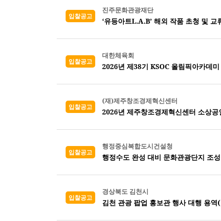
진주문화관광재단
입찰공고
‘유등아트L.A.B’ 해외 작품 초청 및 
대한체육회
입찰공고
2026년 제38기 KSOC 올림픽아카데미
(재)제주창조경제혁신센터
입찰공고
2026년 제주창조경제혁신센터 소상공
행정중심복합도시건설청
입찰공고
행정수도 완성 대비 문화관광단지 조성
경상북도 김천시
입찰공고
김천 관광 팝업 홍보관 행사 대행 용역