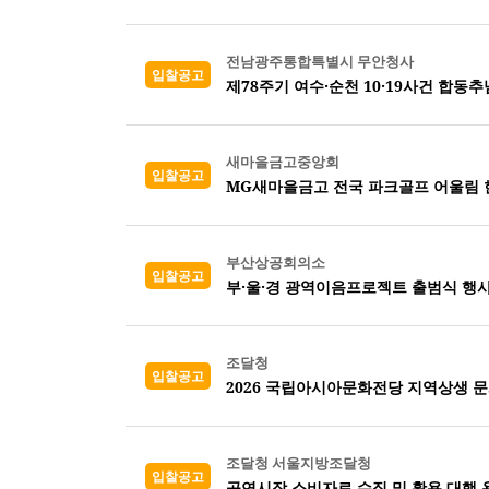
전남광주통합특별시 무안청사
입찰공고
제78주기 여수·순천 10·19사건 합동
새마을금고중앙회
입찰공고
MG새마을금고 전국 파크골프 어울림 
부산상공회의소
입찰공고
부·울·경 광역이음프로젝트 출범식 행사
조달청
입찰공고
2026 국립아시아문화전당 지역상생 
조달청 서울지방조달청
입찰공고
공연시장 소비자료 수집 및 활용 대행 