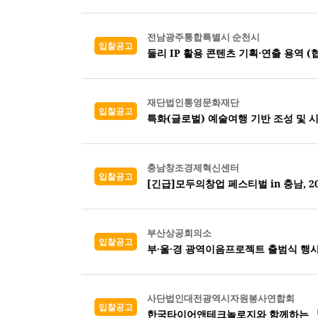
전남광주통합특별시 순천시
입찰공고
둘리 IP 활용 콘텐츠 기획·연출 용역 (
재단법인통영문화재단
입찰공고
특화(글로벌) 예술여행 기반 조성 및 
충남창조경제혁신센터
입찰공고
[긴급]모두의창업 페스티벌 in 충남, 
부산상공회의소
입찰공고
부·울·경 광역이음프로젝트 출범식 행사
사단법인대전광역시자원봉사연합회
입찰공고
한국타이어앤테크놀로지와 함께하는 『2