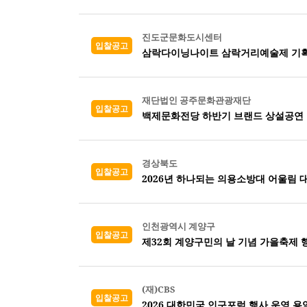
진도군문화도시센터
입찰공고
삼락다이닝나이트 삼락거리예술제 기획
재단법인 공주문화관광재단
입찰공고
백제문화전당 하반기 브랜드 상설공연 
경상북도
입찰공고
2026년 하나되는 의용소방대 어울림 
인천광역시 계양구
입찰공고
제32회 계양구민의 날 기념 가을축제 
(재)CBS
입찰공고
2026 대한민국 인구포럼 행사 운영 용