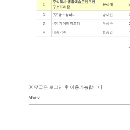
주식회사 생활예술콘텐츠연
1
유신애
구소프리즘
2
(주)빵스컴퍼니
방새린
3
(주) 제이레퍼토리
우상준
4
태종기획
한승엽
※ 댓글은 로그인 후 이용가능합니다.
댓글 0