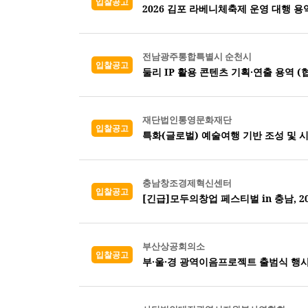
입찰공고
2026 김포 라베니체축제 운영 대행 용
전남광주통합특별시 순천시
입찰공고
둘리 IP 활용 콘텐츠 기획·연출 용역 (
재단법인통영문화재단
입찰공고
특화(글로벌) 예술여행 기반 조성 및 
충남창조경제혁신센터
입찰공고
[긴급]모두의창업 페스티벌 in 충남, 
부산상공회의소
입찰공고
부·울·경 광역이음프로젝트 출범식 행사