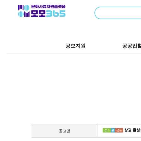
공모지원
공공입
상권 활성
공고명