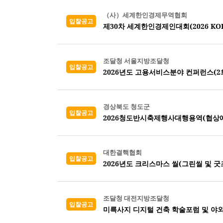
（사）세계한인경제무역협회
입찰공고
제30차 세계한인경제인대회(2026 KORE
조달청 서울지방조달청
입찰공고
2026년도 고용서비스분야 컨퍼런스(2회
경상북도 청도군
입찰공고
2026청도반시축제행사대행용역(협상
대한결핵협회
입찰공고
2026년도 크리스마스 씰(그린씰 및 굿즈
조달청 대전지방조달청
입찰공고
미륵사지 디지털 건축 학술포럼 및 야외