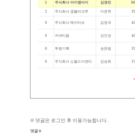
1
주식회사 아이엠아이
김영민
36
2
주식회사 갬블러크루
이준학
3
0
주식회사 메이티브
김영국
4
0
커넥티움
강인성
4
0
투원기획
송문범
3
0
주식회사 쇼월드이엔티
김승희
3
※ 댓글은 로그인 후 이용가능합니다.
댓글 0