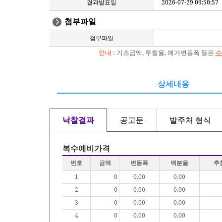
결과발표일
2026-07-29 09:50:57
첨부파일
첨부파일
안내
: 기초금액, 투찰율, 예가변동폭 등은
수
상세내용
낙찰결과
공고문
발주처 형식
복수예비가격
번호
금액
변동폭
백분율
추
1
0
0.00
0.00
2
0
0.00
0.00
3
0
0.00
0.00
4
0
0.00
0.00