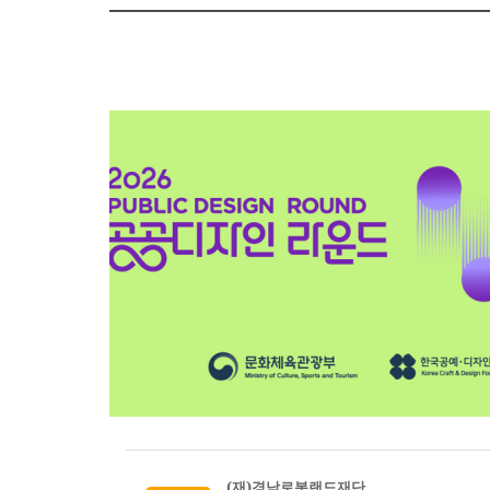
(재)경남로봇랜드재단