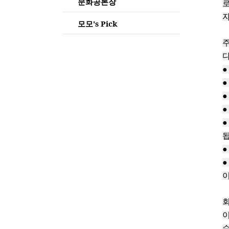
문화공론장
로
자
모모's Pick
주
다
●
●
●
●
●
됩
●
●
이
회
이
수