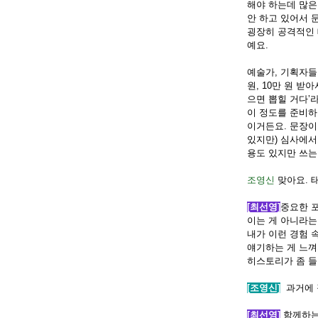
해야 하는데 많은
안 하고 있어서 
굉장히 공격적인
예요
.
예술가
,
기획자들
원
, 10
만 원 받아
으면 뽑힐 거다
’
라
이 정도를 준비하
이거든요
.
문장이
있지만
)
심사에서
용도 있지만 쓰는
조영신
맞아요
.
[최선영]
중요한 
이는 게 아니라는
내가 이런 경험 
얘기하는 게 느
히스토리가 좀 
[조영신]
과거에 
[최선영]
함께하는