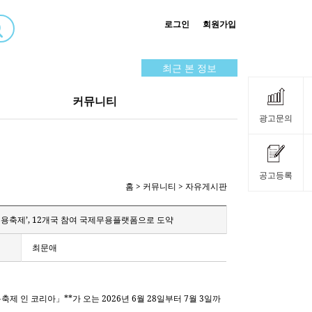
로그인
회원가입
최근 본 정보
커뮤니티
광고문의
공고등록
홈
> 커뮤니티 > 자유게시판
용축제’, 12개국 참여 국제무용플랫폼으로 도약
최문애
**
2026
6
28
7
3
축제 인 코리아
」
가 오는
년
월
일부터
월
일까