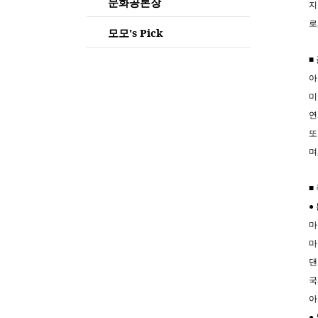
문화공론장
지
로
모모's Pick
■
아
미
연
또
며
■
●
마
마
댄
국
아
●