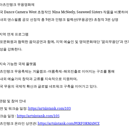
아츠인탱크 무용영화제
Dance Camera West
Nina McNeely, Seaweed Sisters
국
초청작인
작품을 비롯하여
9
(
)
3
내외 댄스필름 공모 선정작 총
편과 인탱크 컬렉션
무용공연
초청작
편 상영
지역 연계 프로그램
,
‘
’
포문화원과 협력한 음악공연과 함께
지역 예술인 및 영덕문화재단
꿈의무용단
과 연
.
성을 강화한다
지속 가능한 국제 플랫폼
츠인탱크 무용축제는 겨울캠프
–
여름축제
–
해외진출로 이어지는 구조를 통해
,
내외 예술가의 창작과 교류를 지속적으로 지원하며
.
국 무용의 국제적 확산과 글로벌 네트워크 구축을 이어가고 있다
관람 및 참여 안내
:
https://artsintank.com/103
연 및 워크숍 일정
:
https://artsintank.com/105
크숍 일정
:
https://artsintank.com/PERFORMANCE
츠인탱크 온라인 상연관