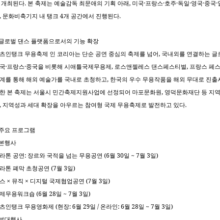
.
,
·
·
·
·
·
·
 개최된다
본 축제는 예술감독 최문애의 기획 아래
미국
프랑스
호주
독일
영국
중국
,
4
.
문화비축기지 내 탱크
개 공간에서 진행된다
글로벌 댄스 플랫폼으로서의 기능 확장
,
츠인탱크 무용축제 인 코리아는 단순 공연 중심의 축제를 넘어
국내외를 연결하는 글
·
·
,
,
국
프랑스
중국을 비롯해 시애틀국제무용제
로스앤젤레스 댄스페스티벌
프랑스 페
,
계를 통해 해외 예술가를 국내로 초청하고
한국의 우수 무용작품을 해외 무대로 진출
,
한 본 축제는 서울시 민간축제지원사업에 선정되어 마포문화원
영덕문화재단 등 지역
,
.
지역성과 세대 확장을 아우르는 참여형 국제 무용축제로 발전하고 있다
주요 프로그램
본행사
:
(6
30
~ 7
3
)
라톤 공연
장르와 국적을 넘는 무용공연
월
일
월
일
(7
3
)
라톤 폐막 초청공연
월
일
×
×
(7
3
)
스
뮤직
디지털 국제협업공연
월
일
(6
28
~ 7
3
)
제무용워크숍
월
일
월
일
(
: 6
29
/
: 6
28
~ 7
3
)
츠인탱크 무용영화제
현장
월
일
온라인
월
일
월
일
부대행사