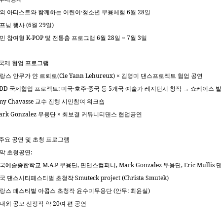
·
6
28
외 아티스트와 함께하는 어린이
청소년 무용체험
월
일
(6
29
)
프닝 행사
월
일
K-POP
6
28
~ 7
3
민 참여형
및 전통춤 프로그램
월
일
월
일
국제 협업 프로그램
(Cie Yann Lehureux) ×
랑스 안무가 얀 르뢰로
김영미 댄스프로젝트 협업 공연
DD
:
·
·
5
국제협업 프로젝트
미국
호주
중국 등
개국 예술가 레지던시 창작
→
쇼케이스 
my Chavasse
교수 진행 시민참여 워크숍
ark Gonzalez
×
무용단
최보결 커뮤니티댄스 협업공연
주요 공연 및 초청 프로그램
:
막 초청공연
M.A.P
,
, Mark Gonzalez
, Eric Mullis
국예술종합학교
무용단
판댄스컴퍼니
무용단
Smuteck project (Christa Smutek)
국 댄스시티페스티벌 초청작
(
:
)
랑스 페스티벌 아콥스 초청작 윤수미무용단
안무
최윤실
20
내외 공모 선정작 약
여 편 공연