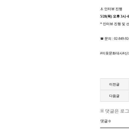
⚓
인터뷰 진행
5/28(
목
)
오후
3
시
~
*
인터뷰 진행 및 
☎
문의
: 02-849-92
#
이웃문화대사
#
산
이전글
다음글
※ 댓글은 로
댓글 0