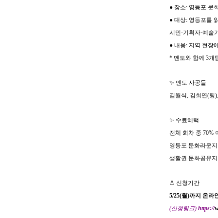
●
장소
:
영등포 문
●
대상
:
영등포를 
시민
·
기획자
·
예술가
●
내용
:
지역 현장에
*
멘토와 함께
3
개팀
✨
멘토 사공들
김월식
,
김희연
(
팅
)
✨
수료혜택
전체 회차 중
70%
영등포 문화라운지
생활권 문화공유지
⚓
신청기간
5/25(
월
)
까지 온라
(
신청링크
)
https://
w