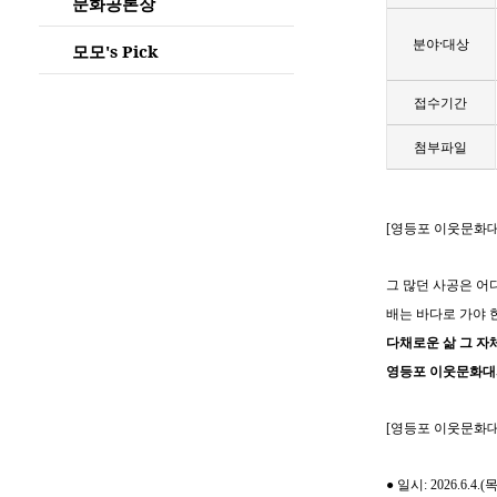
문화공론장
분야·대상
모모's Pick
접수기간
첨부파일
[
영등포 이웃문화대
그 많던 사공은 어
배는 바다로 가야 
다채로운 삶 그 자
영등포 이웃문화대
[
영등포 이웃문화대
●
일시
: 2026.6.4.(