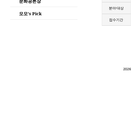
문화공론장
분야·대상
모모's Pick
접수기간