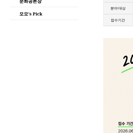
문화공론장
분야·대상
모모's Pick
접수기간