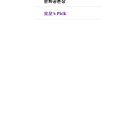
문화공론장
모모's Pick