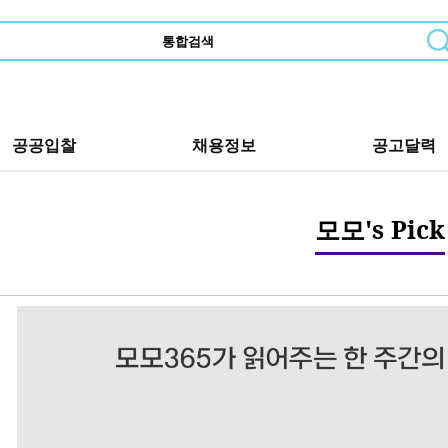
공공입찰
채용정보
공고달력
모모's Pick