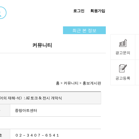
로그인
회원가입
최근 본 정보
커뮤니티
광고문의
공고등록
홈
> 커뮤니티 > 홍보게시판
 재해-석》: AI 토크 & 전시 개막식
자
중랑아트센터
호
０２－３４０７－６５４１