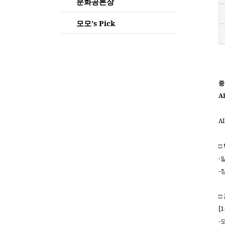
문화공론장
모모's Pick
중
A
A
□
-일
-
□
[1
-