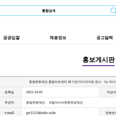
공공입찰
채용정보
공고달력
홍보게시판
중랑문화재단 중랑아트센터 AI 기반 미디어아트 전시 《뉴-미디어의
등록일
2025-10-02
작성
주관처
중랑문화재단、 국립아시아문화전당재단
e-mail
gsc2222@jnfac.or.kr
전화번