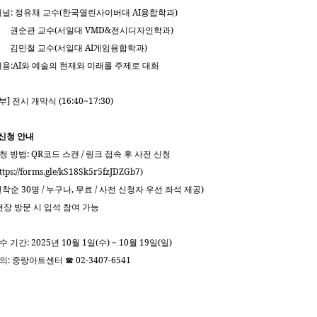
패널: 정유채 교수(한국열린사이버대 AI융합학과)
순관 교수(서일대 VMD&전시디자인학과)
민철 교수(서일대 AI게임융합학과)
내용:AI와 예술의 현재와 미래를 주제로 대화
2부] 전시 개막식 (16:40~17:30)
 신청 안내
청 방법: QR코드 스캔 / 링크 접속 후 사전 신청
ttps://forms.gle/kS18Sk5r5fzJDZGb7)
선착순 30명 / 누구나, 무료 / 사전 신청자 우선 좌석 제공)
현장 방문 시 입석 참여 가능
수 기간: 2025년 10월 1일(수) ~ 10월 19일(일)
의: 중랑아트센터 ☎ 02-3407-6541