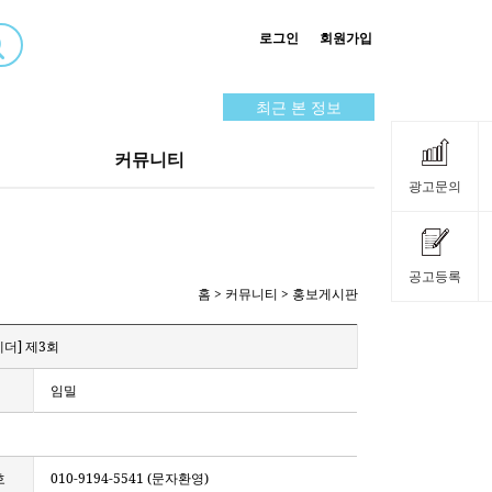
로그인
회원가입
최근 본 정보
커뮤니티
광고문의
공고등록
홈
> 커뮤니티 > 홍보게시판
게더] 제3회
임밀
호
010-9194-5541 (문자환영)