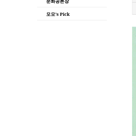
문화공론장
모모's Pick