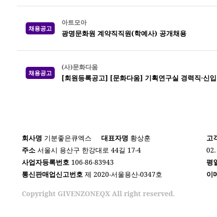
아트모아
채용공고
광명문화원 계약직직원(학예사) 공개채용
(사)문화다움
채용공고
[회원등록공고] [문화다움] 기획연구실 경력직·신입
회사명
기분좋은큐엑스
대표자명
황상훈
고
주소
서울시 용산구 한강대로 44길 17-4
02.
사업자등록번호
106-86-83943
평
통신판매업신고번호
제 2020-서울용산-0347호
이
Copyright GIVENZONEQX All right reserved.