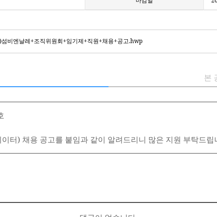
마감일
2
1_(재)섬비엔날레+조직위원회+임기제+직원+채용+공고.hwp
본 
호
이터) 채용 공고를 붙임과 같이 알려드리니 많은 지원 부탁드립