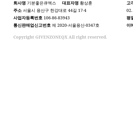
회사명
기분좋은큐엑스
대표자명
황상훈
고
주소
서울시 용산구 한강대로 44길 17-4
02.
사업자등록번호
106-86-83943
평
통신판매업신고번호
제 2020-서울용산-0347호
이
Copyright GIVENZONEQX All right reserved.