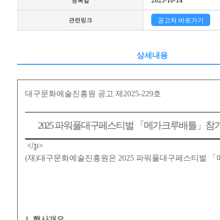
등록일
2025-10-14
관련링크
공고처 바로가기
상세내용
대구문화예술진흥원 공고 제
2025-229
호
2025
파워풀대구페스티벌
「
메가크루배틀
」
참가
</p>
(
재
)
대구문화예술진흥원은
2025
파워풀대구페스티벌
「
1.
행사개요