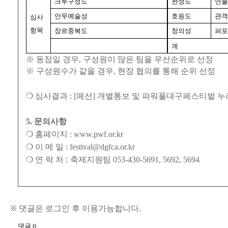
크루구성도
완성도
연출
안무예술성
호응도
관객
심사
항목
장르중복도
창의성
퍼포
계
※
동점일 경우
,
구성원이 많은 팀을 우선순위로 선정
※
구성원수가 같을 경우
,
현장 협의를 통해 순위 선정
❍
심사결과
: [
예선
]
개별통보 및 파워풀대구페스티벌 누
5.
문의사항
❍
홈페이지
: www.pwf.or.kr
❍
이 메 일
: festival@dgfca.or.kr
:
❍
연 락 처
축제지원팀
053-430-5691, 5692, 5694
※ 댓글은 로그인 후 이용가능합니다.
댓글 0