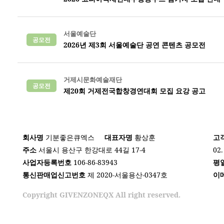
서울예술단
공모전
2026년 제3회 서울예술단 공연 콘텐츠 공모전
거제시문화예술재단
공모전
제20회 거제전국합창경연대회 모집 요강 공고
회사명
기분좋은큐엑스
대표자명
황상훈
고
주소
서울시 용산구 한강대로 44길 17-4
02.
사업자등록번호
106-86-83943
평
통신판매업신고번호
제 2020-서울용산-0347호
이
Copyright GIVENZONEQX All right reserved.