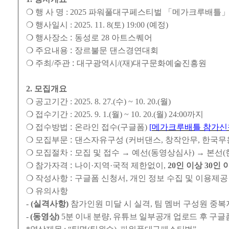
❍
행 사 명
: 2025
파워풀대구페스티벌
「
메가크루배틀
❍
행사일시
: 2025. 11. 8(
토
) 19:00 (
예정
)
:
❍
행사장소
동성로
28
아트스퀘어
:
❍
주요내용
장르불문 댄스경연대회
:
❍
주최
/
주관
대구광역시
/(
재
)
대구문화예술진흥원
2.
모집개요
❍
공고기간
: 2025. 8. 27.(
수
) ~ 10. 20.(
월
)
❍
접수기간
: 2025. 9. 1.(
월
) ~ 10. 20.(
월
) 24:00
까지
:
❍
접수방법
온라인 접수
(
구글폼
)
[
메가크루배틀 참가신
:
❍
모집부문
댄스자유구성
(
커버댄스
,
창작안무
,
한국무용
:
❍
모집절차
모집 및 접수
→
예선
(
동영상심사
)
→
본선
(
:
❍
참가자격
나이
·
지역
·
국적 제한없이
,
20
인 이상
30
인 
:
❍
작성사항
구글폼 신청서
,
개인 정보 수집 및 이용제공
❍
유의사항
-
(
실격사항
)
참가인원 미달 시 실격
,
팀 멤버 구성원 중복
-
(
동영상
)
5
분 이내 분량
,
유튜브 일부공개 업로드 후 구글폼