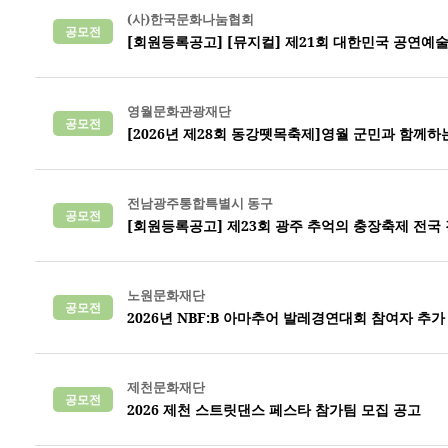
(사)한국문화나눔협회
공모전
[회원등록공고] [뮤지컬] 제21회 대한민국 공연예술컴
영월문화관광재단
공모전
[2026년 제28회 동강뗏목축제]영월 군민과 함께하
전남광주통합특별시 동구
공모전
[회원등록공고] 제23회 광주 추억의 충장축제 전국
노원문화재단
공모전
2026년 NBF:B 아마추어 발레경연대회 참여자 추가
제천문화재단
공모전
2026 제천 스트릿댄스 페스타 참가팀 모집 공고