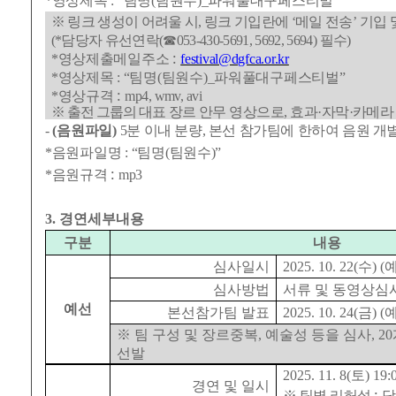
*
영상제목
: “
팀명
(
팀원수
)_
파워풀대구페스티벌
”
※
링크 생성이 어려울 시
,
링크 기입란에
‘
메일 전송
’
기입 
(*
담당자 유선연락
(
☎
053-430-5691, 5692, 5694)
필수
)
:
*
영상제출메일주소
festival@dgfca.or.kr
*
영상제목
: “
팀명
(
팀원수
)_
파워풀대구페스티벌
”
:
*
영상규격
mp4, wmv, avi
※
출전 그룹의 대표
장르 안무 영상으로
,
효과
·
자막
·
카메라 
-
(
음원파일
)
5
분 이내 분량
,
본선 참가팀에 한하여 음원 개별
*
음원파일명
: “
팀명
(
팀원수
)”
:
*
음원규격
mp3
3.
경연세부내용
구분
내용
심사일시
2025. 10. 22(
수
) (
심사방법
서류 및 동영상심
예선
본선참가팀 발표
2025. 10. 24(
금
) (
※
팀 구성 및 장르중복
,
예술성 등을 심사
, 20
선발
2025. 11. 8(
토
) 19:
경연 및 일시
:
※
팀별 리허설