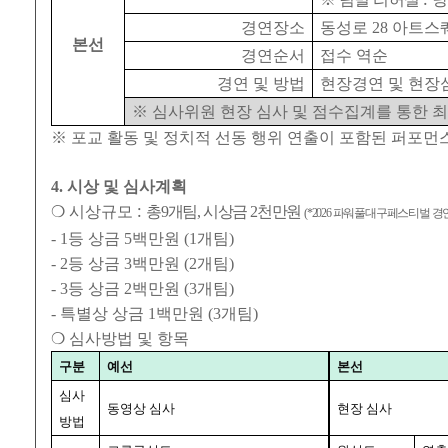
경연장소
동성로
28
아트스
본선
경연순서
접수 역순
경연 및 방법
현장경연 및 현장
※
심사위원 현장 심사 및 점수집계를 통한 
※
포교 활동 및 정치적 선동 행위 연출이 포함된 퍼포먼
4.
시상 및 심사계획
:
❍
시상규모
총
9
개팀
,
시상금
2
천만원
(*2026
파워풀대구페스티벌 경연
- 1
등 상금
5
백만원
(1
개팀
)
- 2
등 상금
3
백만원
(2
개팀
)
- 3
등 상금
2
백만원
(3
개팀
)
-
특별상 상금
1
백만원
(3
개팀
)
❍
심사방법 및 항목
구분
예선
본선
심사
동영상 심사
현장 심사
방법