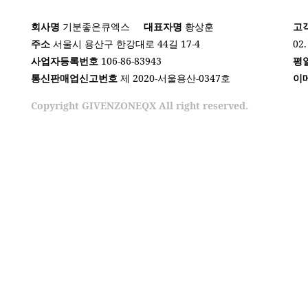
회사명
기분좋은큐엑스
대표자명
황상훈
고
주소
서울시 용산구 한강대로 44길 17-4
02.
사업자등록번호
106-86-83943
평
통신판매업신고번호
제 2020-서울용산-0347호
이
Copyright GIVENZONEQX All right reserved.