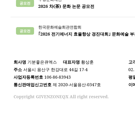
공모전
2026 차(茶) 문화 논문 공모전
한국문화예술회관연합회
공모전
｢2026 전기에너지 효율향상 경진대회｣ 문화예술 부
회사명
기분좋은큐엑스
대표자명
황상훈
고
주소
서울시 용산구 한강대로 44길 17-4
02.
사업자등록번호
106-86-83943
평
통신판매업신고번호
제 2020-서울용산-0347호
이
Copyright GIVENZONEQX All right reserved.