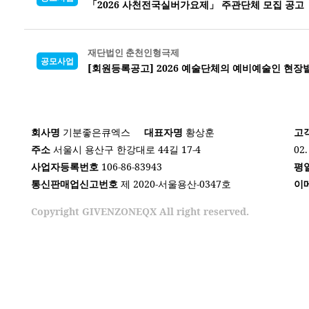
「2026 사천전국실버가요제」 주관단체 모집 공고
재단법인 춘천인형극제
공모사업
[회원등록공고] 2026 예술단체의 예비예술인 현장발
회사명
기분좋은큐엑스
대표자명
황상훈
고
주소
서울시 용산구 한강대로 44길 17-4
02.
사업자등록번호
106-86-83943
평
통신판매업신고번호
제 2020-서울용산-0347호
이
Copyright GIVENZONEQX All right reserved.