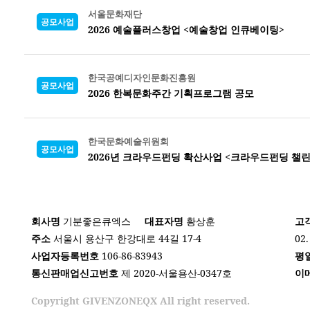
서울문화재단
공모사업
2026 예술플러스창업 <예술창업 인큐베이팅>
한국공예디자인문화진흥원
공모사업
2026 한복문화주간 기획프로그램 공모
한국문화예술위원회
공모사업
2026년 크라우드펀딩 확산사업 <크라우드펀딩 챌린
회사명
기분좋은큐엑스
대표자명
황상훈
고
주소
서울시 용산구 한강대로 44길 17-4
02.
사업자등록번호
106-86-83943
평
통신판매업신고번호
제 2020-서울용산-0347호
이
Copyright GIVENZONEQX All right reserved.