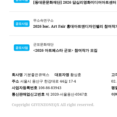
[동대문문화재단] 2026 답십리영화미디어아트센터
무소속연구소
공모사업
2026 bac. Art Fair 홍대아트앤디자인밸리 참여
군포문화재단
공모사업
<2026 아트페스타 군포> 참여작가 모집
회사명
기분좋은큐엑스
대표자명
황상훈
고
주소
서울시 용산구 한강대로 44길 17-4
02.
사업자등록번호
106-86-83943
평
통신판매업신고번호
제 2020-서울용산-0347호
이
Copyright GIVENZONEQX All right reserved.