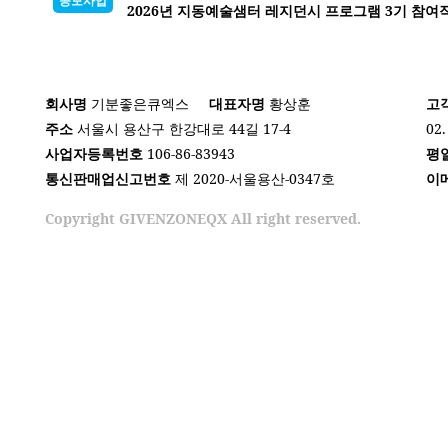
공모사업
2026년 지동예술샘터 레지던시 프로그램 3기 참여
회사명
기분좋은큐엑스
대표자명
황상훈
고
주소
서울시 용산구 한강대로 44길 17-4
02.
사업자등록번호
106-86-83943
평
통신판매업신고번호
제 2020-서울용산-0347호
이
Copyright GIVENZONEQX All right reserved.