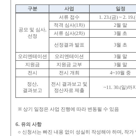
구분
사업
일정
서류 접수
1. 23.(
금
) ~ 2. 19.(
적격 심사
(1
차
)
2
월 말
공모 및 심사
,
서류 심사
(2
차
)
3
월 초
선정
선정결과 발표
3
월 초
오리엔테이션
오리엔테이션
3
월 말
지원금
지원금 교부
3
월 말
전시
전시 개최
4~10
월 중
정산
,
전시 결과보고 및
~11. 30.(
일
)
까
결과보고
정산자료 제출
※ 상기 일정은 사업 진행에 따라 변동될 수 있음
6. 유의 사항
○ 신청서는 빠진 내용 없이 성실히 작성해야 하며, 작가