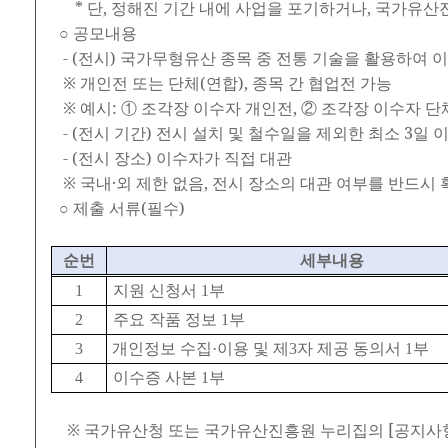
* 단, 정해진 기간 내에 사업을 포기하거나, 국가유산
○ 공모내용
- (전시) 국가무형유산 종목 중 전통 기술을 활용하여 
※ 개인전 또는 단체(연합), 종목 간 협업전 가능
※ 예시: ① 조각장 이수자 개인전, ② 조각장 이수자 단
- (전시 기간) 전시 설치 및 철수일을 제외한 최소 3일 
- (전시 장소) 이수자가 직접 대관
※ 국내·외 제한 없음, 전시 장소의 대관 여부를 반드시 
○ 제출 서류(필수)
순번
세부내용
1
지원 신청서
1
부
2
주요 작품 정보
1
부
3
개인정보 수집
·
이용 및 제
3
자 제공 동의서
1
부
4
이수증 사본
1
부
※ 국가유산청 또는 국가유산진흥원 누리집의 [공지사항