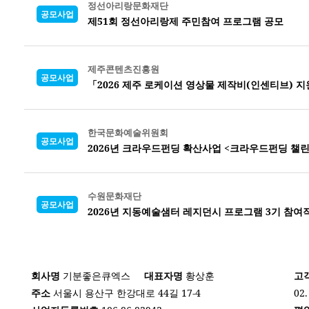
정선아리랑문화재단
공모사업
제51회 정선아리랑제 주민참여 프로그램 공모
제주콘텐츠진흥원
공모사업
「2026 제주 로케이션 영상물 제작비(인센티브) 지
한국문화예술위원회
공모사업
2026년 크라우드펀딩 확산사업 <크라우드펀딩 챌린
수원문화재단
공모사업
2026년 지동예술샘터 레지던시 프로그램 3기 참여
회사명
기분좋은큐엑스
대표자명
황상훈
고
주소
서울시 용산구 한강대로 44길 17-4
02.