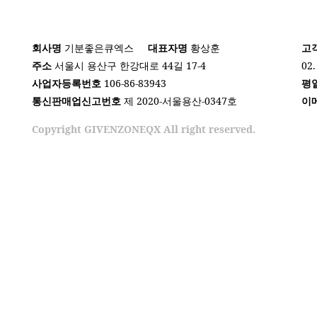
회사명
기분좋은큐엑스
대표자명
황상훈
고
주소
서울시 용산구 한강대로 44길 17-4
02.
사업자등록번호
106-86-83943
평
통신판매업신고번호
제 2020-서울용산-0347호
이
Copyright GIVENZONEQX All right reserved.