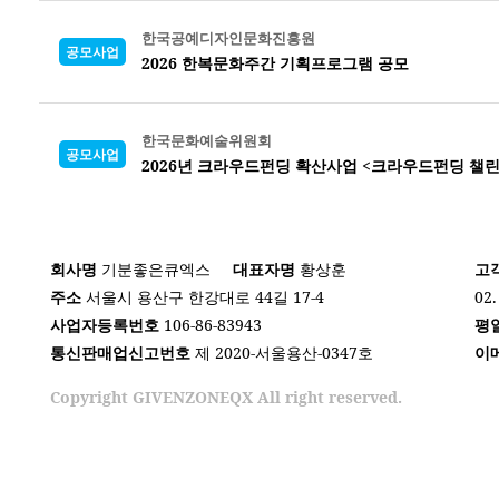
한국공예디자인문화진흥원
공모사업
2026 한복문화주간 기획프로그램 공모
한국문화예술위원회
공모사업
2026년 크라우드펀딩 확산사업 <크라우드펀딩 챌린
회사명
기분좋은큐엑스
대표자명
황상훈
고
주소
서울시 용산구 한강대로 44길 17-4
02.
사업자등록번호
106-86-83943
평
통신판매업신고번호
제 2020-서울용산-0347호
이
Copyright GIVENZONEQX All right reserved.