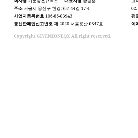
회사명
기분좋은큐엑스
대표자명
황상훈
고
주소
서울시 용산구 한강대로 44길 17-4
02.
사업자등록번호
106-86-83943
평
통신판매업신고번호
제 2020-서울용산-0347호
이
Copyright GIVENZONEQX All right reserved.