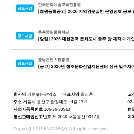
한국문화예술교육진흥원
공모사업
[회원등록공고] 2026 지역인문실천 운영단체 공모
충주중원문화재단
공모사업
[알림] 2026 대한민국 문화도시 충주 창·제작 매개인
충남콘텐츠진흥원
공모사업
[공고] 2026년 창조문화산업지원센터 신규 입주자(
회사명
기분좋은큐엑스
대표자명
황상훈
고
주소
서울시 용산구 한강대로 44길 17-4
02.
사업자등록번호
106-86-83943
평
통신판매업신고번호
제 2020-서울용산-0347호
이
Copyright GIVENZONEQX All right reserved.