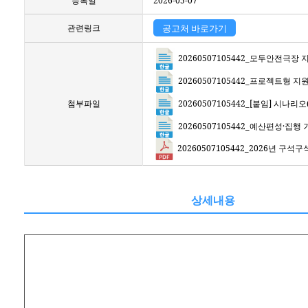
등록일
2026-05-07
관련링크
공고처 바로가기
20260507105442_모두안전극장 
20260507105442_프로젝트형 지
20260507105442_[붙임] 시나리오
첨부파일
20260507105442_예산편성·집행 
20260507105442_2026년 구석구
상세내용