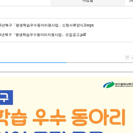
마감일
20
4_2026년북구「평생학습우수동아리원사업」신청서류양식.hwpx
_2026년북구「평생학습우수동아리지원사업」모집공고.pdf
본 