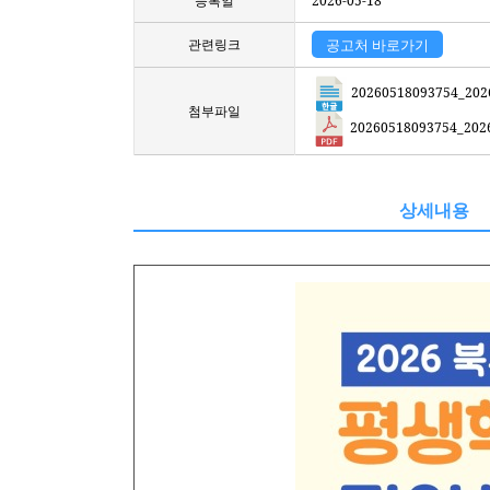
등록일
2026-05-18
관련링크
공고처 바로가기
2026051809375
첨부파일
20260518093754
상세내용