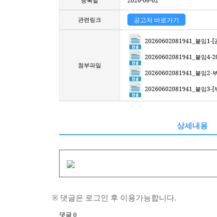
등록일
2026-06-02
관련링크
공고처 바로가기
20260602081941_붙임
20260602081941_붙임
첨부파일
20260602081941_붙임
20260602081941_붙임
상세내용
※ 댓글은 로그인 후 이용가능합니다.
댓글 0