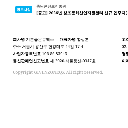
충남콘텐츠진흥원
공모사업
[공고] 2026년 창조문화산업지원센터 신규 입주자(
회사명
기분좋은큐엑스
대표자명
황상훈
고
주소
서울시 용산구 한강대로 44길 17-4
02.
사업자등록번호
106-86-83943
평
통신판매업신고번호
제 2020-서울용산-0347호
이
Copyright GIVENZONEQX All right reserved.