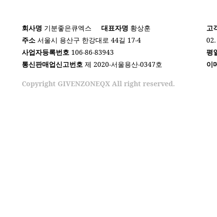
회사명
기분좋은큐엑스
대표자명
황상훈
고
주소
서울시 용산구 한강대로 44길 17-4
02.
사업자등록번호
106-86-83943
평
통신판매업신고번호
제 2020-서울용산-0347호
이
Copyright GIVENZONEQX All right reserved.