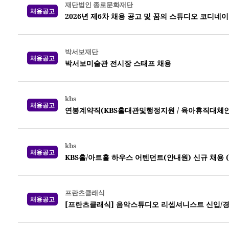
재단법인 종로문화재단
채용공고
2026년 제6차 채용 공고 및 꿈의 스튜디오 코디네
박서보재단
채용공고
박서보미술관 전시장 스태프 채용
kbs
채용공고
연봉계약직(KBS홀대관및행정지원 / 육아휴직대체인력) 
kbs
채용공고
KBS홀/아트홀 하우스 어텐던트(안내원) 신규 채용 (~0
프란츠클래식
채용공고
[프란츠클래식] 음악스튜디오 리셉셔니스트 신입/경