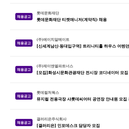
롯데문화재단
채용공고
롯데문화재단 티켓매니저(계약직) 채용
(주)에이치알메이트
채용공고
[신세계남산-동대입구역] 트리니티홀 하우스 어텐던
(주)제이앤엘파트너스
채용공고
[모집]화성시문화관광재단 전시장 코디네이터 모집
롯데컬처웍스
채용공고
뮤지컬 전용극장 샤롯데씨어터 공연장 안내원 모집 공고
갤러리은주식회사
채용공고
[갤러리은] 인포데스크 담당자 모집