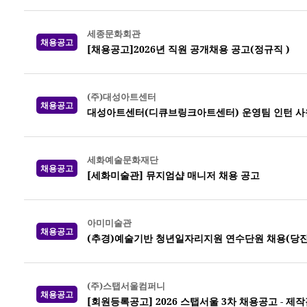
세종문화회관
채용공고
[채용공고]2026년 직원 공개채용 공고(정규직 )
(주)대성아트센터
채용공고
대성아트센터(디큐브링크아트센터) 운영팀 인턴 사
세화예술문화재단
채용공고
[세화미술관] 뮤지엄샵 매니저 채용 공고
아미미술관
채용공고
(추경)예술기반 청년일자리지원 연수단원 채용(당진
(주)스탭서울컴퍼니
채용공고
[회원등록공고] 2026 스탭서울 3차 채용공고 -