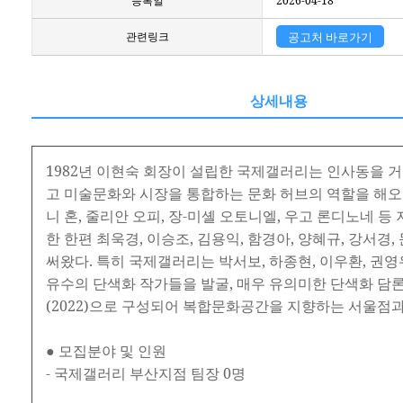
등록일
2026-04-18
관련링크
공고처 바로가기
상세내용
1982년 이현숙 회장이 설립한 국제갤러리는 인사동을 거
고 미술문화와 시장을 통합하는 문화 허브의 역할을 해오고 
니 혼, 줄리안 오피, 장-미셸 오토니엘, 우고 론디노네
한 한편 최욱경, 이승조, 김용익, 함경아, 양혜규, 강서
써왔다. 특히 국제갤러리는 박서보, 하종현, 이우환, 권
유수의 단색화 작가들을 발굴, 매우 유의미한 단색화 담론을 세계
(2022)으로 구성되어 복합문화공간을 지향하는 서울점과
● 모집분야 및 인원
- 국제갤러리 부산지점 팀장 0명