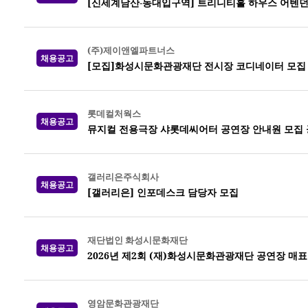
[신세계남산-동대입구역] 트리니티홀 하우스 어텐던
(주)제이앤엘파트너스
채용공고
[모집]화성시문화관광재단 전시장 코디네이터 모집
롯데컬처웍스
채용공고
뮤지컬 전용극장 샤롯데씨어터 공연장 안내원 모집 공고
갤러리은주식회사
채용공고
[갤러리은] 인포데스크 담당자 모집
재단법인 화성시문화재단
채용공고
2026년 제2회 (재)화성시문화관광재단 공연장 매
영암문화관광재단