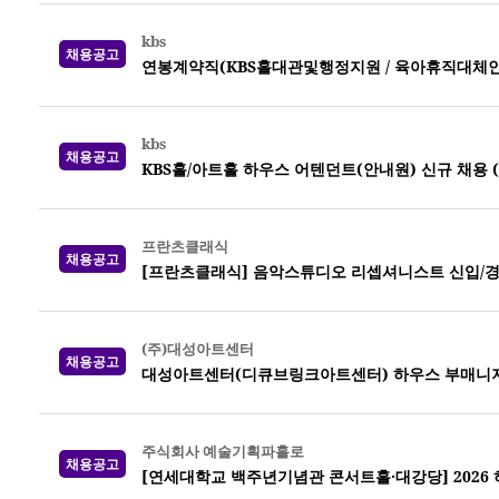
kbs
채용공고
연봉계약직(KBS홀대관및행정지원 / 육아휴직대체인력) 
kbs
채용공고
KBS홀/아트홀 하우스 어텐던트(안내원) 신규 채용 (~0
프란츠클래식
채용공고
[프란츠클래식] 음악스튜디오 리셉셔니스트 신입/경
(주)대성아트센터
채용공고
대성아트센터(디큐브링크아트센터) 하우스 부매니
주식회사 예술기획파홀로
채용공고
[연세대학교 백주년기념관 콘서트홀·대강당] 2026