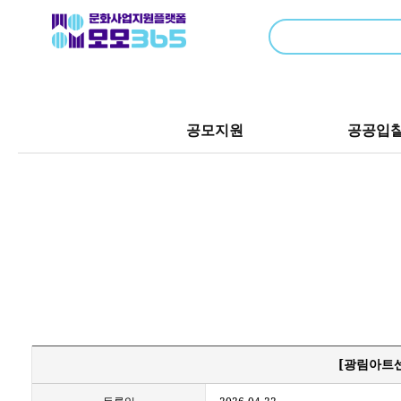
공모지원
공공입
[광림아트