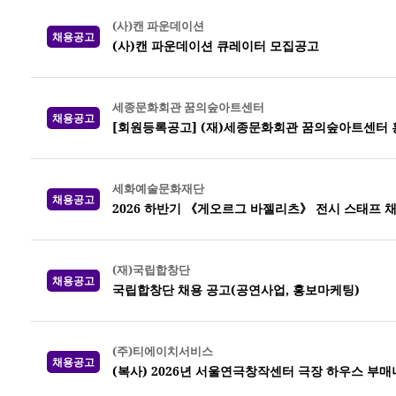
(사)캔 파운데이션
채용공고
(사)캔 파운데이션 큐레이터 모집공고
세종문화회관 꿈의숲아트센터
채용공고
[회원등록공고] (재)세종문화회관 꿈의숲아트센터 
세화예술문화재단
채용공고
2026 하반기 《게오르그 바젤리츠》 전시 스태프 
(재)국립합창단
채용공고
국립합창단 채용 공고(공연사업, 홍보마케팅)
(주)티에이치서비스
채용공고
(복사) 2026년 서울연극창작센터 극장 하우스 부매니저