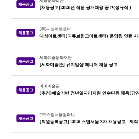
세종문화회관
채용공고
[채용공고]2026년 직원 공개채용 공고(정규직 )
(주)대성아트센터
채용공고
대성아트센터(디큐브링크아트센터) 운영팀 인턴 사
세화예술문화재단
채용공고
[세화미술관] 뮤지엄샵 매니저 채용 공고
아미미술관
채용공고
(추경)예술기반 청년일자리지원 연수단원 채용(당진
(주)스탭서울컴퍼니
채용공고
[회원등록공고] 2026 스탭서울 3차 채용공고 -