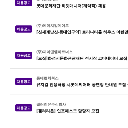
채용공고
롯데문화재단 티켓매니저(계약직) 채용
(주)에이치알메이트
채용공고
[신세계남산-동대입구역] 트리니티홀 하우스 어텐던
(주)제이앤엘파트너스
채용공고
[모집]화성시문화관광재단 전시장 코디네이터 모집
롯데컬처웍스
채용공고
뮤지컬 전용극장 샤롯데씨어터 공연장 안내원 모집 공고
갤러리은주식회사
채용공고
[갤러리은] 인포데스크 담당자 모집