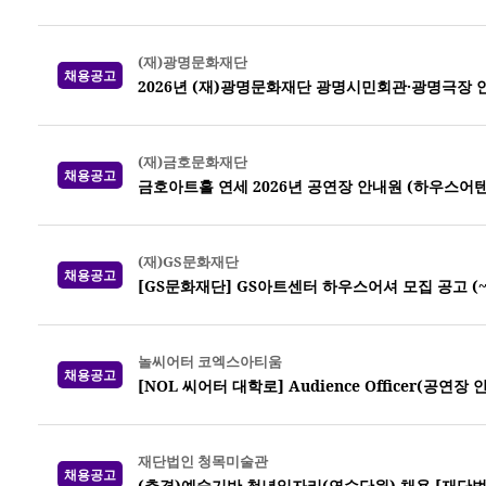
(재)광명문화재단
채용공고
2026년 (재)광명문화재단 광명시민회관·광명극장 
(재)금호문화재단
채용공고
금호아트홀 연세 2026년 공연장 안내원 (하우스어
(재)GS문화재단
채용공고
[GS문화재단] GS아트센터 하우스어셔 모집 공고 (~7
놀씨어터 코엑스아티움
채용공고
[NOL 씨어터 대학로] Audience Officer(공연장
재단법인 청목미술관
채용공고
(추경)예술기반 청년일자리(연수단원) 채용 [재단