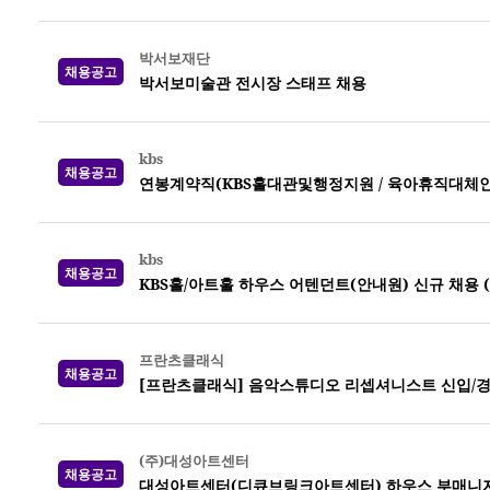
박서보재단
채용공고
박서보미술관 전시장 스태프 채용
kbs
채용공고
연봉계약직(KBS홀대관및행정지원 / 육아휴직대체인력) 
kbs
채용공고
KBS홀/아트홀 하우스 어텐던트(안내원) 신규 채용 (~0
프란츠클래식
채용공고
[프란츠클래식] 음악스튜디오 리셉셔니스트 신입/경
(주)대성아트센터
채용공고
대성아트센터(디큐브링크아트센터) 하우스 부매니