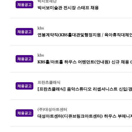
박서보재단
채용공고
박서보미술관 전시장 스태프 채용
kbs
채용공고
연봉계약직(KBS홀대관및행정지원 / 육아휴직대체인력) 
kbs
채용공고
KBS홀/아트홀 하우스 어텐던트(안내원) 신규 채용 (~0
프란츠클래식
채용공고
[프란츠클래식] 음악스튜디오 리셉셔니스트 신입/경
(주)대성아트센터
채용공고
대성아트센터(디큐브링크아트센터) 하우스 부매니