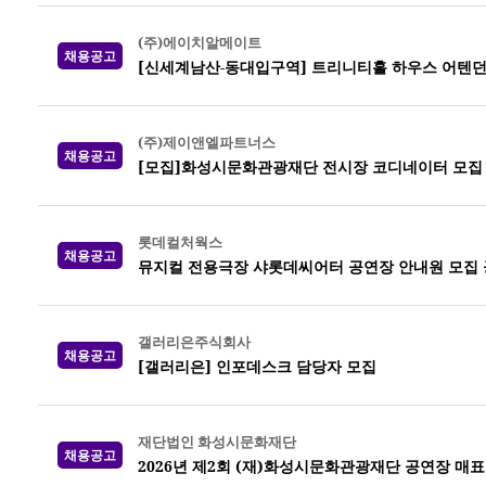
(주)에이치알메이트
채용공고
[신세계남산-동대입구역] 트리니티홀 하우스 어텐던
(주)제이앤엘파트너스
채용공고
[모집]화성시문화관광재단 전시장 코디네이터 모집
롯데컬처웍스
채용공고
뮤지컬 전용극장 샤롯데씨어터 공연장 안내원 모집 공고
갤러리은주식회사
채용공고
[갤러리은] 인포데스크 담당자 모집
재단법인 화성시문화재단
채용공고
2026년 제2회 (재)화성시문화관광재단 공연장 매