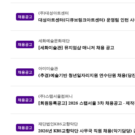
(주)대성아트센터
채용공고
대성아트센터(디큐브링크아트센터) 운영팀 인턴 사
세화예술문화재단
채용공고
[세화미술관] 뮤지엄샵 매니저 채용 공고
아미미술관
채용공고
(추경)예술기반 청년일자리지원 연수단원 채용(당진
(주)스탭서울컴퍼니
채용공고
[회원등록공고] 2026 스탭서울 3차 채용공고 -
재단법인KBS교향악단
채용공고
2026년 KBS교향악단 사무국 직원 채용(악기담당)