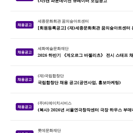
(사)캔 파운데이션 큐레이터 모집공고
세종문화회관 꿈의숲아트센터
채용공고
[회원등록공고] (재)세종문화회관 꿈의숲아트센터 
세화예술문화재단
채용공고
2026 하반기 《게오르그 바젤리츠》 전시 스태프 
(재)국립합창단
채용공고
국립합창단 채용 공고(공연사업, 홍보마케팅)
(주)티에이치서비스
채용공고
(복사) 2026년 서울연극창작센터 극장 하우스 부매니저
롯데문화재단