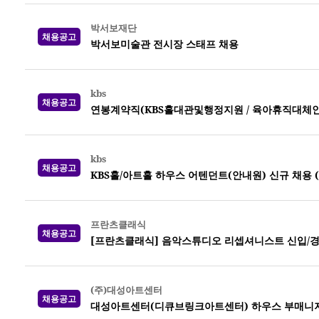
박서보재단
채용공고
박서보미술관 전시장 스태프 채용
kbs
채용공고
연봉계약직(KBS홀대관및행정지원 / 육아휴직대체인력) 
kbs
채용공고
KBS홀/아트홀 하우스 어텐던트(안내원) 신규 채용 (~0
프란츠클래식
채용공고
[프란츠클래식] 음악스튜디오 리셉셔니스트 신입/경
(주)대성아트센터
채용공고
대성아트센터(디큐브링크아트센터) 하우스 부매니