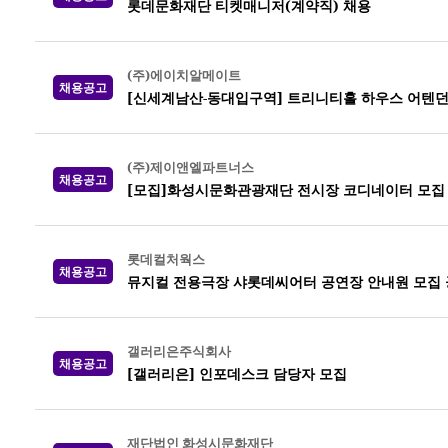
롯데문화재단 티켓매니저(계약직) 채용
(주)에이치알메이트
채용공고
[신세계남산-동대입구역] 트리니티홀 하우스 어텐던
(주)제이앤엘파트너스
채용공고
[모집]화성시문화관광재단 전시장 코디네이터 모집
롯데컬처웍스
채용공고
뮤지컬 전용극장 샤롯데씨어터 공연장 안내원 모집 공고
갤러리은주식회사
채용공고
[갤러리은] 인포데스크 담당자 모집
재단법인 화성시문화재단