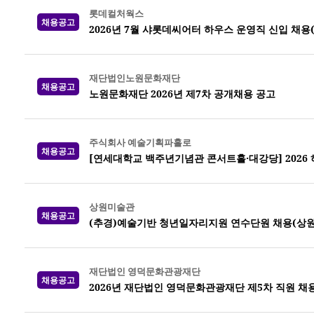
롯데컬처웍스
채용공고
2026년 7월 샤롯데씨어터 하우스 운영직 신입 채용
재단법인노원문화재단
채용공고
노원문화재단 2026년 제7차 공개채용 공고
주식회사 예술기획파홀로
채용공고
[연세대학교 백주년기념관 콘서트홀·대강당] 2026
상원미술관
채용공고
(추경)예술기반 청년일자리지원 연수단원 채용(상
재단법인 영덕문화관광재단
채용공고
2026년 재단법인 영덕문화관광재단 제5차 직원 채