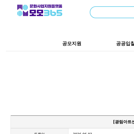
공모지원
공공입
[광림아트